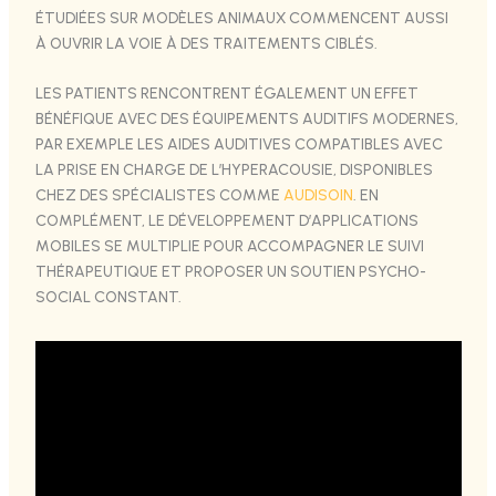
ÉTUDIÉES SUR MODÈLES ANIMAUX COMMENCENT AUSSI
À OUVRIR LA VOIE À DES TRAITEMENTS CIBLÉS.
LES PATIENTS RENCONTRENT ÉGALEMENT UN EFFET
BÉNÉFIQUE AVEC DES ÉQUIPEMENTS AUDITIFS MODERNES,
PAR EXEMPLE LES AIDES AUDITIVES COMPATIBLES AVEC
LA PRISE EN CHARGE DE L’HYPERACOUSIE, DISPONIBLES
CHEZ DES SPÉCIALISTES COMME
AUDISOIN
. EN
COMPLÉMENT, LE DÉVELOPPEMENT D’APPLICATIONS
MOBILES SE MULTIPLIE POUR ACCOMPAGNER LE SUIVI
THÉRAPEUTIQUE ET PROPOSER UN SOUTIEN PSYCHO-
SOCIAL CONSTANT.